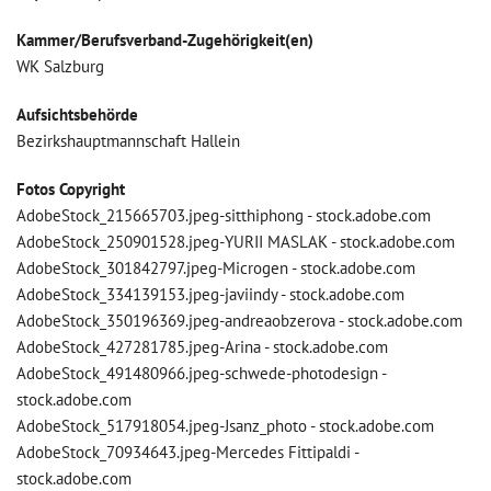
Kammer/Berufsverband-Zugehörigkeit(en)
WK Salzburg
Aufsichtsbehörde
Bezirkshauptmannschaft Hallein
Fotos Copyright
AdobeStock_215665703.jpeg-sitthiphong - stock.adobe.com
AdobeStock_250901528.jpeg-YURII MASLAK - stock.adobe.com
AdobeStock_301842797.jpeg-Microgen - stock.adobe.com
AdobeStock_334139153.jpeg-javiindy - stock.adobe.com
AdobeStock_350196369.jpeg-andreaobzerova - stock.adobe.com
AdobeStock_427281785.jpeg-Arina - stock.adobe.com
AdobeStock_491480966.jpeg-schwede-photodesign -
stock.adobe.com
AdobeStock_517918054.jpeg-Jsanz_photo - stock.adobe.com
AdobeStock_70934643.jpeg-Mercedes Fittipaldi -
stock.adobe.com